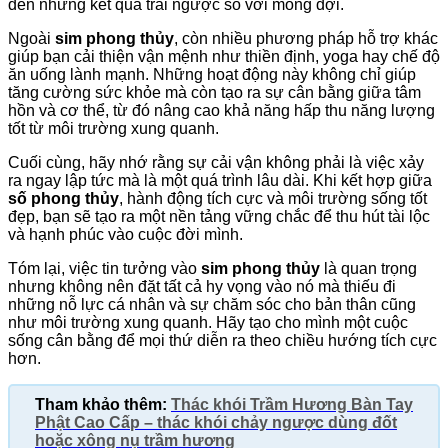
đến những kết quả trái ngược so với mong đợi.
Ngoài
sim phong thủy
, còn nhiều phương pháp hỗ trợ khác
giúp bạn cải thiện vận mệnh như thiền định, yoga hay chế độ
ăn uống lành mạnh. Những hoạt động này không chỉ giúp
tăng cường sức khỏe mà còn tạo ra sự cân bằng giữa tâm
hồn và cơ thể, từ đó nâng cao khả năng hấp thu năng lượng
tốt từ môi trường xung quanh.
Cuối cùng, hãy nhớ rằng sự cải vận không phải là việc xảy
ra ngay lập tức mà là một quá trình lâu dài. Khi kết hợp giữa
số phong thủy
, hành động tích cực và môi trường sống tốt
đẹp, bạn sẽ tạo ra một nền tảng vững chắc để thu hút tài lộc
và hạnh phúc vào cuộc đời mình.
Tóm lại, việc tin tưởng vào
sim phong thủy
là quan trọng
nhưng không nên đặt tất cả hy vọng vào nó mà thiếu đi
những nỗ lực cá nhân và sự chăm sóc cho bản thân cũng
như môi trường xung quanh. Hãy tạo cho mình một cuộc
sống cân bằng để mọi thứ diễn ra theo chiều hướng tích cực
hơn.
Tham khảo thêm:
Thác khói Trầm Hương Bàn Tay
Phật Cao Cấp – thác khói chảy ngược dùng đốt
hoặc xông nụ trầm hương