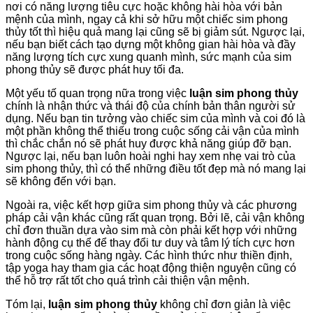
nơi có năng lượng tiêu cực hoặc không hài hòa với bản
mệnh của mình, ngay cả khi sở hữu một chiếc sim phong
thủy tốt thì hiệu quả mang lại cũng sẽ bị giảm sút. Ngược lại,
nếu bạn biết cách tạo dựng một không gian hài hòa và đầy
năng lượng tích cực xung quanh mình, sức mạnh của sim
phong thủy sẽ được phát huy tối đa.
Một yếu tố quan trọng nữa trong việc
luận sim phong thủy
chính là nhận thức và thái độ của chính bản thân người sử
dụng. Nếu bạn tin tưởng vào chiếc sim của mình và coi đó là
một phần không thể thiếu trong cuộc sống cải vận của mình
thì chắc chắn nó sẽ phát huy được khả năng giúp đỡ bạn.
Ngược lại, nếu bạn luôn hoài nghi hay xem nhẹ vai trò của
sim phong thủy, thì có thể những điều tốt đẹp mà nó mang lại
sẽ không đến với bạn.
Ngoài ra, việc kết hợp giữa sim phong thủy và các phương
pháp cải vận khác cũng rất quan trọng. Bởi lẽ, cải vận không
chỉ đơn thuần dựa vào sim mà còn phải kết hợp với những
hành động cụ thể để thay đổi tư duy và tâm lý tích cực hơn
trong cuộc sống hàng ngày. Các hình thức như thiền định,
tập yoga hay tham gia các hoạt động thiện nguyện cũng có
thể hỗ trợ rất tốt cho quá trình cải thiện vận mệnh.
Tóm lại,
luận sim phong thủy
không chỉ đơn giản là việc