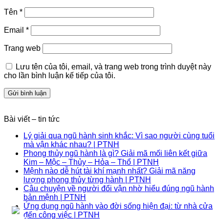
Tên
*
Email
*
Trang web
Lưu tên của tôi, email, và trang web trong trình duyệt này
cho lần bình luận kế tiếp của tôi.
Bài viết – tin tức
Lý giải qua ngũ hành sinh khắc: Vì sao người cùng tuổi
mà vận khác nhau? | PTNH
Phong thủy ngũ hành là gì? Giải mã mối liên kết giữa
Kim – Mộc – Thủy – Hỏa – Thổ | PTNH
Mệnh nào dễ hút tài khí mạnh nhất? Giải mã năng
lượng phong thủy từng hành | PTNH
Câu chuyện về người đổi vận nhờ hiểu đúng ngũ hành
bản mệnh | PTNH
Ứng dụng ngũ hành vào đời sống hiện đại: từ nhà cửa
đến công việc | PTNH