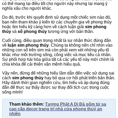
có thể mang lại điều tốt cho người này nhưng lại mang ý
nghĩa xấu cho người khác.
Do đó, trước khi quyết định sử dụng một chiếc sim nào đó,
bạn nên tham khảo ý kiến từ các chuyên gia về phong thủy
hoặc tìm hiểu kỹ càng hơn về cách luận giải
sim phong
thủy
và
số phong thủy
tương ứng với bản thân.
Cuối cùng, điều quan trọng nhất là sự nhận thức đúng đắn
về
luận sim phong thủy
. Chúng ta không nên chỉ nhìn vào
những con số trên sim mà còn phải xem xét những yếu tố
khác như môi trường sống, công việc và mục tiêu cá nhân.
Sự phối hợp hài hòa giữa tất cả các yếu tố này mới chính là
chìa khóa để cải thiện vận mệnh hiệu quả.
Vậy nên, đừng để những hiểu lầm dẫn đến việc sử dụng sai
cách
sim phong thủy
hay bỏ qua cơ hội phát triển bản thân.
Hãy dành thời gian nghiên cứu, tìm hiểu và áp dụng đúng
đắn để thực sự thấy được sự thay đổi tích cực trong cuộc
sống mình!
Tham khảo thêm:
Tượng Phật A Di Đà gốm tử sa
cao cấp decor trang trí nhà cửa phong thuỷ an
nhiên