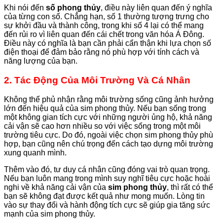
Khi nói đến
số phong thủy
, điều này liên quan đến ý nghĩa
của từng con số. Chẳng hạn, số 1 thường tượng trưng cho
sự khởi đầu và thành công, trong khi số 4 lại có thể mang
đến rủi ro vì liên quan đến cái chết trong văn hóa Á Đông.
Điều này có nghĩa là bạn cần phải cẩn thận khi lựa chọn số
điện thoại để đảm bảo rằng nó phù hợp với tính cách và
năng lượng của bạn.
2. Tác Động Của Môi Trường Và Cá Nhân
Không thể phủ nhận rằng môi trường sống cũng ảnh hưởng
lớn đến hiệu quả của sim phong thủy. Nếu bạn sống trong
một không gian tích cực với những người ủng hộ, khả năng
cải vận sẽ cao hơn nhiều so với việc sống trong một môi
trường tiêu cực. Do đó, ngoài việc chọn sim phong thủy phù
hợp, bạn cũng nên chú trọng đến cách tạo dựng môi trường
xung quanh mình.
Thêm vào đó, tư duy cá nhân cũng đóng vai trò quan trọng.
Nếu bạn luôn mang trong mình suy nghĩ tiêu cực hoặc hoài
nghi về khả năng cải vận của
sim phong thủy
, thì rất có thể
bạn sẽ không đạt được kết quả như mong muốn. Lòng tin
vào sự thay đổi và hành động tích cực sẽ giúp gia tăng sức
mạnh của sim phong thủy.