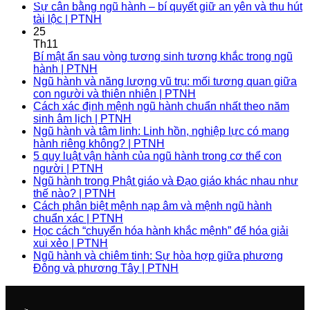
Sự cân bằng ngũ hành – bí quyết giữ an yên và thu hút
tài lộc | PTNH
25
Th11
Bí mật ẩn sau vòng tương sinh tương khắc trong ngũ
hành | PTNH
Ngũ hành và năng lượng vũ trụ: mối tương quan giữa
con người và thiên nhiên | PTNH
Cách xác định mệnh ngũ hành chuẩn nhất theo năm
sinh âm lịch | PTNH
Ngũ hành và tâm linh: Linh hồn, nghiệp lực có mang
hành riêng không? | PTNH
5 quy luật vận hành của ngũ hành trong cơ thể con
người | PTNH
Ngũ hành trong Phật giáo và Đạo giáo khác nhau như
thế nào? | PTNH
Cách phân biệt mệnh nạp âm và mệnh ngũ hành
chuẩn xác | PTNH
Học cách “chuyển hóa hành khắc mệnh” để hóa giải
xui xẻo | PTNH
Ngũ hành và chiêm tinh: Sự hòa hợp giữa phương
Đông và phương Tây | PTNH