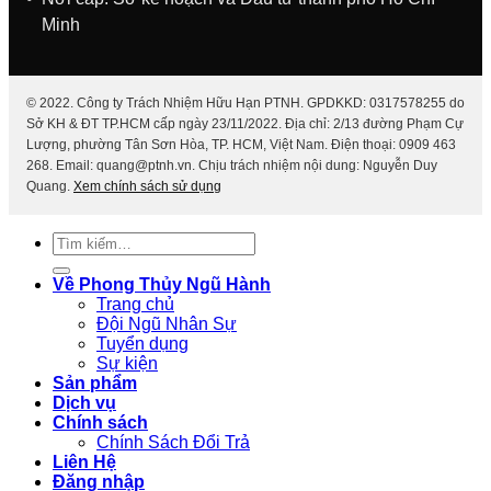
Minh
© 2022. Công ty Trách Nhiệm Hữu Hạn PTNH. GPDKKD: 0317578255 do
Sở KH & ĐT TP.HCM cấp ngày 23/11/2022. Địa chỉ: 2/13 đường Phạm Cự
Lượng, phường Tân Sơn Hòa, TP. HCM, Việt Nam. Điện thoại: 0909 463
268. Email: quang@ptnh.vn. Chịu trách nhiệm nội dung: Nguyễn Duy
Quang.
Xem chính sách sử dụng
Tìm
kiếm:
Về Phong Thủy Ngũ Hành
Trang chủ
Đội Ngũ Nhân Sự
Tuyển dụng
Sự kiện
Sản phẩm
Dịch vụ
Chính sách
Chính Sách Đổi Trả
Liên Hệ
Đăng nhập