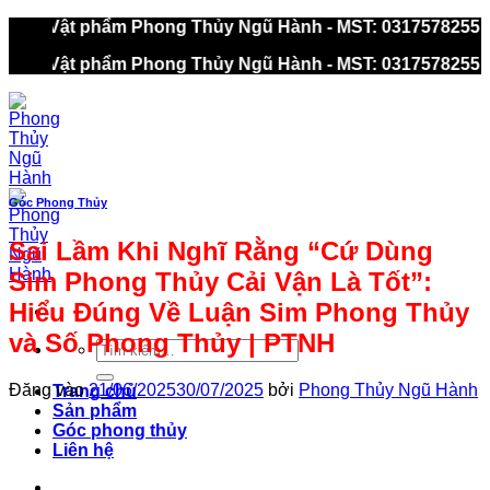
Bỏ
 Ty TNHH Vật phẩm Phong Thủy Ngũ Hành - MST: 031757825
qua
 Ty TNHH Vật phẩm Phong Thủy Ngũ Hành - MST: 031757825
nội
dung
Góc Phong Thủy
Sai Lầm Khi Nghĩ Rằng “Cứ Dùng
Sim Phong Thủy Cải Vận Là Tốt”:
Hiểu Đúng Về Luận Sim Phong Thủy
và Số Phong Thủy | PTNH
Tìm
kiếm:
Đăng vào
21/06/2025
30/07/2025
bởi
Phong Thủy Ngũ Hành
Trang chủ
Sản phẩm
Góc phong thủy
Liên hệ