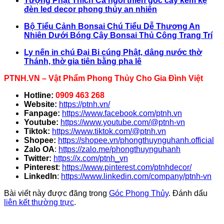
Tượng Phật Thích Ca ngồi thiền gốc cây kèm kệ
đèn led decor phong thủy an nhiên
Bộ Tiểu Cảnh Bonsai Chú Tiểu Dễ Thương An
Nhiên Dưới Bóng Cây Bonsai Thủ Công Trang Trí
Ly nến in chú Đại Bi cúng Phật, dâng nước thờ
Thánh, thờ gia tiên bằng pha lê
PTNH.VN – Vật Phẩm Phong Thủy Cho Gia Đình Việt
Hotline:
0909 463 268
Website:
https://ptnh.vn/
Fanpage:
https://www.facebook.com/ptnh.vn
Youtube:
https://www.youtube.com/@ptnh-vn
Tiktok:
https://www.tiktok.com/@ptnh.vn
Shopee:
https://shopee.vn/phongthuynguhanh.official
Zalo OA
:
https://zalo.me/phongthuynguhanh
Twitter:
https://x.com/ptnh_vn
Pinterest
:
https://www.pinterest.com/ptnhdecor/
LinkedIn
:
https://www.linkedin.com/company/ptnh-vn
Bài viết này được đăng trong
Góc Phong Thủy
. Đánh dấu
liên kết thường trực
.