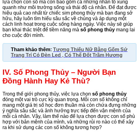
lựa chọn con số mà còn bao gồm cả những nhân tố xung
quanh như môi trường sống và thái độ cá nhân. Để đạt được
hiệu quả cao nhất từ chiếc sim phong thủy mà bạn đang sở
hữu, hãy luôn tìm hiểu sâu sắc về chúng và áp dụng một
cách linh hoạt trong cuộc sống hàng ngày. Việc này sẽ giúp
bạn khai thác triệt để tiềm năng mà
số phong thủy
mang lại
cho cuộc đời mình.
Tham khảo thêm:
Tượng Thiếu Nữ Bằng Gốm Sứ
Trang Trí Có Đèn Led , Có Thể Đốt Trầm Hương
IV. Số Phong Thủy – Người Bạn
Đồng Hành Hay Kẻ Thù?
Trong thế giới phong thủy, việc lựa chọn
số phong thủy
đóng một vai trò cực kỳ quan trọng. Mỗi con số không chỉ
mang một giá trị số học đơn thuần mà còn chứa đựng những
ý nghĩa sâu sắc và ảnh hưởng trực tiếp đến vận mệnh của
mỗi cá nhân. Vậy, làm thế nào để lựa chọn được con số phù
hợp với bản mệnh của mình, và những rủi ro nào có thể xảy
ra khi sử dụng các con số không tương hợp?