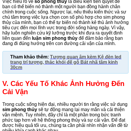
Việc hiểu rõ về
số phong thủy
là điều kiện tiên quyết để
bạn có thể biến nó thành một người bạn đồng hành chân
chính trong cuộc sống. Ngược lại, nếu thiếu kiến thức và sự
chú tâm trong việc lựa chọn con số phù hợp cho sim phong
thủy của mình, bạn có thể tự biến nó thành kẻ thù ảnh hưởng
tiêu cực đến mọi lĩnh vực trong đời sống hàng ngày. Vì vậy,
hãy luôn nghiên cứu kỹ lưỡng trước khi đưa ra quyết định
liên quan đến
luận sim phong thủy
để đảm bảo rằng bạn
đang đi đúng hướng trên con đường cải vận của mình.
Tham khảo thêm:
Tượng quan âm kèm Kệ đèn led
trang trí tượng, thác khói đế gỗ Bát nhã tâm kinh
30cm
V. Các Yếu Tố Khác Ảnh Hưởng Đến
Cải Vận
Trong cuộc sống hiện đại, nhiều người tin rằng việc sử dụng
sim phong thủy
sẽ tự động mang lại may mắn và cải thiện
vận mệnh. Tuy nhiên, đây chỉ là một phần trong bức tranh
phức tạp hơn về hệ thống phong thủy và sự cải vận. Để đạt
được hiệu quả tối ưu, chúng ta cần phải nhìn nhận vấn đề từ
nhiều khía cạnh khác nhau.