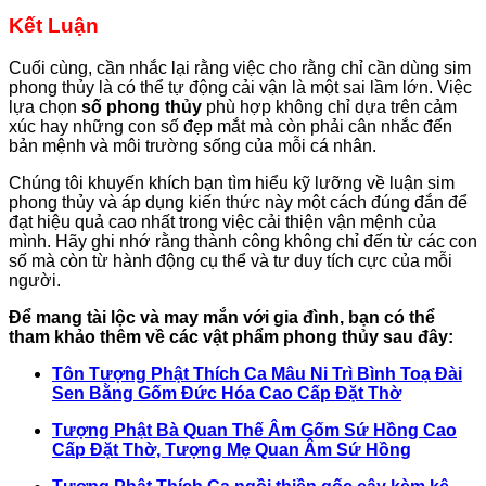
Kết Luận
Cuối cùng, cần nhắc lại rằng việc cho rằng chỉ cần dùng sim
phong thủy là có thể tự động cải vận là một sai lầm lớn. Việc
lựa chọn
số phong thủy
phù hợp không chỉ dựa trên cảm
xúc hay những con số đẹp mắt mà còn phải cân nhắc đến
bản mệnh và môi trường sống của mỗi cá nhân.
Chúng tôi khuyến khích bạn tìm hiểu kỹ lưỡng về luận sim
phong thủy và áp dụng kiến thức này một cách đúng đắn để
đạt hiệu quả cao nhất trong việc cải thiện vận mệnh của
mình. Hãy ghi nhớ rằng thành công không chỉ đến từ các con
số mà còn từ hành động cụ thể và tư duy tích cực của mỗi
người.
Để mang tài lộc và may mắn với gia đình, bạn có thể
tham khảo thêm về các vật phẩm phong thủy sau đây:
Tôn Tượng Phật Thích Ca Mâu Ni Trì Bình Toạ Đài
Sen Bằng Gốm Đức Hóa Cao Cấp Đặt Thờ
Tượng Phật Bà Quan Thế Âm Gốm Sứ Hồng Cao
Cấp Đặt Thờ, Tượng Mẹ Quan Âm Sứ Hồng