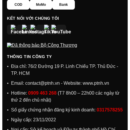
COD
MoMo
Bank
KẾT NỐI VỚI CHÚNG TÔI
THÔNG TIN CÔNG TY
Địa chỉ: 76/2 Đường 19 P. Linh Chiểu TP. Thủ Đức -
TP. HCM
Email:
contact@ptnh.vn
- Website:
www.ptnh.vn
Hotline:
0909 463 268
(T7 8h00 – 22h00 các ngày từ
thứ 2 đến chủ nhật)
Số giấy chứng nhận đăng ký kinh doanh:
0317578255
Ngày cấp: 23/11/2022
Nơi cấp: Sở kế hoạch và Đầu tư thành phố Hồ Chí