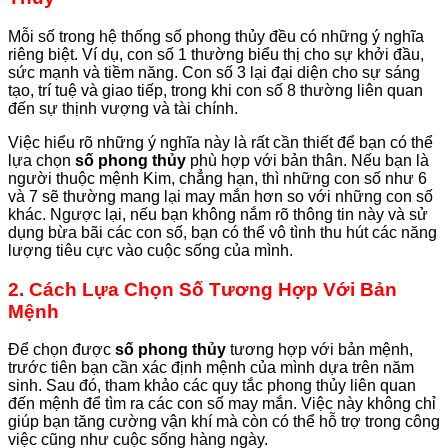
Mỗi số trong hệ thống số phong thủy đều có những ý nghĩa
riêng biệt. Ví dụ, con số 1 thường biểu thị cho sự khởi đầu,
sức mạnh và tiềm năng. Con số 3 lại đại diện cho sự sáng
tạo, trí tuệ và giao tiếp, trong khi con số 8 thường liên quan
đến sự thịnh vượng và tài chính.
Việc hiểu rõ những ý nghĩa này là rất cần thiết để bạn có thể
lựa chọn
số phong thủy
phù hợp với bản thân. Nếu bạn là
người thuộc mệnh Kim, chẳng hạn, thì những con số như 6
và 7 sẽ thường mang lại may mắn hơn so với những con số
khác. Ngược lại, nếu bạn không nắm rõ thông tin này và sử
dụng bừa bãi các con số, bạn có thể vô tình thu hút các năng
lượng tiêu cực vào cuộc sống của mình.
2. Cách Lựa Chọn Số Tương Hợp Với Bản
Mệnh
Để chọn được
số phong thủy
tương hợp với bản mệnh,
trước tiên bạn cần xác định mệnh của mình dựa trên năm
sinh. Sau đó, tham khảo các quy tắc phong thủy liên quan
đến mệnh để tìm ra các con số may mắn. Việc này không chỉ
giúp bạn tăng cường vận khí mà còn có thể hỗ trợ trong công
việc cũng như cuộc sống hàng ngày.