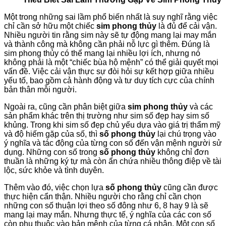
Một trong những sai lầm phổ biến nhất là suy nghĩ rằng việc
chỉ cần sở hữu một chiếc
sim phong thủy
là đủ để cải vận.
Nhiều người tin rằng sim này sẽ tự động mang lại may mắn
và thành công mà không cần phải nỗ lực gì thêm. Đúng là
sim phong thủy có thể mang lại nhiều lợi ích, nhưng nó
không phải là một “chiếc bùa hộ mệnh” có thể giải quyết mọi
vấn đề. Việc cải vận thực sự đòi hỏi sự kết hợp giữa nhiều
yếu tố, bao gồm cả hành động và tư duy tích cực của chính
bản thân mỗi người.
Ngoài ra, cũng cần phân biệt giữa
sim phong thủy
và các
sản phẩm khác trên thị trường như sim số đẹp hay sim số
khủng. Trong khi sim số đẹp chủ yếu dựa vào giá trị thẩm mỹ
và độ hiếm gặp của số, thì
số phong thủy
lại chú trọng vào
ý nghĩa và tác động của từng con số đến vận mệnh người sử
dụng. Những con số trong
số phong thủy
không chỉ đơn
thuần là những ký tự mà còn ẩn chứa nhiều thông điệp về tài
lộc, sức khỏe và tình duyên.
Thêm vào đó, việc chọn lựa
số phong thủy
cũng cần được
thực hiện cẩn thận. Nhiều người cho rằng chỉ cần chọn
những con số thuận lợi theo số đông như 6, 8 hay 9 là sẽ
mang lại may mắn. Nhưng thực tế, ý nghĩa của các con số
còn phụ thuộc vào bản mệnh của từng cá nhân. Một con số