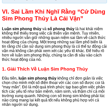
VI. Sai Lầm Khi Nghĩ Rằng “Cứ Dùng
Sim Phong Thủy Là Cải Vận”
Luận sim phong thủy
và
số phong thủy
là hai khái niệm
không thể thiếu trong việc cải thiện vận mệnh. Tuy nhiên,
nhiều người vẫn giữ những quan niệm sai lầm về cách thức
hoạt động của chúng. Một trong những sai lầm phổ biến là
tin rằng chỉ cần sử dụng sim phong thủy là có thể tự động cải
vận mà không cần phải xem xét các yếu tố khác. Để hiểu rõ
hơn về luận sim phong thủy, chúng ta cần đi sâu vào cách
thức hoạt động của nó.
1. Giải Thích Về Luận Sim Phong Thủy
Đầu tiên,
luận sim phong thủy
không chỉ đơn giản là việc
chọn cho mình một số điện thoại với các con số được coi là
“may mắn”. Đó là một quá trình phức tạp bao gồm việc phân
tích các yếu tố như bản mệnh, năm sinh, và thậm chí cả môi
trường xung quanh. Những con số trong sim không phải lúc
nào cũng mang lại kết quả tốt nếu không phù hợp với cá
nhân người sử dụng.