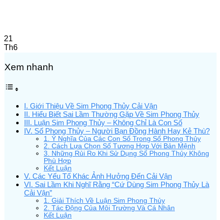
21
Th6
Xem nhanh
I. Giới Thiệu Về Sim Phong Thủy Cải Vận
II. Hiểu Biết Sai Lầm Thường Gặp Về Sim Phong Thủy
III. Luận Sim Phong Thủy – Không Chỉ Là Con Số
IV. Số Phong Thủy – Người Bạn Đồng Hành Hay Kẻ Thù?
1. Ý Nghĩa Của Các Con Số Trong Số Phong Thủy
2. Cách Lựa Chọn Số Tương Hợp Với Bản Mệnh
3. Những Rủi Ro Khi Sử Dụng Số Phong Thủy Không
Phù Hợp
Kết Luận
V. Các Yếu Tố Khác Ảnh Hưởng Đến Cải Vận
VI. Sai Lầm Khi Nghĩ Rằng “Cứ Dùng Sim Phong Thủy Là
Cải Vận”
1. Giải Thích Về Luận Sim Phong Thủy
2. Tác Động Của Môi Trường Và Cá Nhân
Kết Luận