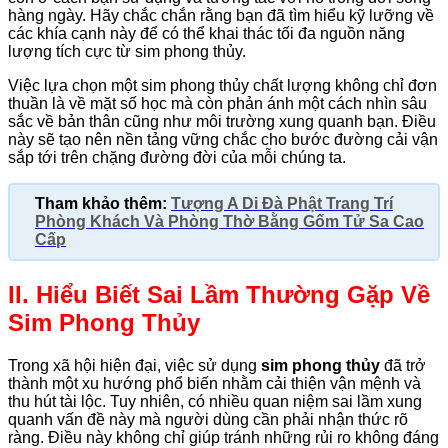
hàng ngày. Hãy chắc chắn rằng bạn đã tìm hiểu kỹ lưỡng về
các khía cạnh này để có thể khai thác tối đa nguồn năng
lượng tích cực từ sim phong thủy.
Việc lựa chọn một sim phong thủy chất lượng không chỉ đơn
thuần là về mặt số học mà còn phản ánh một cách nhìn sâu
sắc về bản thân cũng như môi trường xung quanh bạn. Điều
này sẽ tạo nên nền tảng vững chắc cho bước đường cải vận
sắp tới trên chặng đường đời của mỗi chúng ta.
Tham khảo thêm:
Tượng A Di Đà Phật Trang Trí
Phòng Khách Và Phòng Thờ Bằng Gốm Tử Sa Cao
Cấp
II. Hiểu Biết Sai Lầm Thường Gặp Về
Sim Phong Thủy
Trong xã hội hiện đại, việc sử dụng
sim phong thủy
đã trở
thành một xu hướng phổ biến nhằm cải thiện vận mệnh và
thu hút tài lộc. Tuy nhiên, có nhiều quan niệm sai lầm xung
quanh vấn đề này mà người dùng cần phải nhận thức rõ
ràng. Điều này không chỉ giúp tránh những rủi ro không đáng