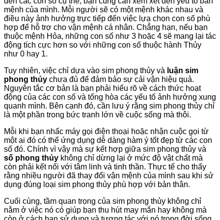
đến các con số cụ thể, bạn cũng cần xem xét đến yếu tố bản
mệnh của mình. Mỗi người sẽ có một mệnh khác nhau và
điều này ảnh hưởng trực tiếp đến việc lựa chọn con số phù
hợp để hỗ trợ cho vận mệnh cá nhân. Chẳng hạn, nếu bạn
thuộc mệnh Hỏa, những con số như 3 hoặc 4 sẽ mang lại tác
động tích cực hơn so với những con số thuộc hành Thủy
như 0 hay 1.
Tuy nhiên, việc chỉ dựa vào sim phong thủy và
luận sim
phong thủy
chưa đủ để đảm bảo sự cải vận hiệu quả.
Nguyên tắc cơ bản là bạn phải hiểu rõ về cách thức hoạt
động của các con số và tổng hòa các yếu tố ảnh hưởng xung
quanh mình. Bên cạnh đó, cần lưu ý rằng sim phong thủy chỉ
là một phần trong bức tranh lớn về cuộc sống mà thôi.
Mỗi khi bạn nhấc máy gọi điện thoại hoặc nhận cuộc gọi từ
một ai đó có thể ứng dụng dễ dàng hàm ý tốt đẹp từ các con
số đó. Chính vì vậy mà sự kết hợp giữa sim phong thủy và
số phong thủy
không chỉ dừng lại ở mức độ vật chất mà
còn phải kết nối với tâm linh và tinh thần. Thực tế cho thấy
rằng nhiều người đã thay đổi vận mệnh của mình sau khi sử
dụng đúng loại sim phong thủy phù hợp với bản thân.
Cuối cùng, tầm quan trọng của sim phong thủy không chỉ
nằm ở việc nó có giúp bạn thu hút may mắn hay không mà
còn ở cách bạn sử dụng và tương tác với nó trong đời sống