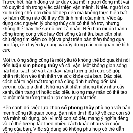
Trước hết, hành động và tư duy của mỗi người đóng một vai
trò quyết định trong việc cải thiện vận mệnh. Nhiều người có
xu hướng chờ đợi điều tốt đẹp đến mà không thực hiện bất
kỳ hành động nào để thay đổi tình hình của mình. Việc áp
dụng các nguyên lý phong thủy chỉ có thể hỗ trợ, nhưng
không thể thay thế sự nỗ lực cá nhân. Nếu bạn muốn thành
công trong công việc hay đời sống cá nhân, bạn cần phải
chủ động tìm kiếm cơ hội và phát triển bản thân thông qua
học tập, rèn luyện kỹ năng và xây dựng các mối quan hệ tích
cực.
Môi trường sống cũng là một yếu tố không thể bỏ qua khi nói
đến
luận sim phong thủy
và cải vận. Một không gian sống
hài hòa, sạch sẽ và tràn đầy năng lượng tích cực sẽ góp
phần rất lớn vào tinh thần và sức khỏe của bạn. Đặc biệt,
cách bài trí nội thất trong nhà cũng ảnh hưởng đến khí
vượng của gia đình. Những vật phẩm phong thủy như cây
xanh, đèn trang trí hoặc các biểu tượng may mắn có thể tạo
ra một môi trường thuận lợi cho sự phát triển.
Bên cạnh đó, việc lựa chọn
số phong thủy
phù hợp với bản
mệnh cũng rất quan trọng. Bạn nên tìm hiểu kỹ về các con số
mà mình sử dụng, bởi vì mỗi con số đều mang ý nghĩa riêng
và có thể tương tác theo nhiều cách khác nhau với cuộc
sống của bạn. Việc sử dụng số không phù hợp có thể dẫn