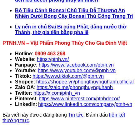
Bộ Tiểu Cảnh Bonsai Chú Tiểu Dễ Thương An
Nhiên Dưới Bóng Cây Bonsai Thủ Công Trang Trí
Ly nến in chú Đại Bi cúng Phật, dâng nước thờ
Thánh, thờ gia tiên bằng pha lê
PTNH.VN – Vật Phẩm Phong Thủy Cho Gia Đình Việt
Hotline:
0909 463 268
Website:
https://ptnh.vn/
Fanpage:
https://www.facebook.com/ptnh.vn
Youtube:
https://www.youtube.com/@ptnh-vn
Tiktok:
https://www.tiktok.com/@ptnh.vn
Shopee:
https://shopee.vn/phongthuynguhanh.official
Zalo OA
:
https://zalo.me/phongthuynguhanh
Twitter:
https://x.com/ptnh_vn
Pinterest
:
https://www.pinterest.com/ptnhdecor/
LinkedIn
:
https://www.linkedin.com/company/ptnh-vn
Bài viết này được đăng trong
Tin tức
. Đánh dấu
liên kết
thường trực
.