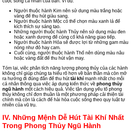
cuộc sống cá nhân của bạn. Ví dụ:
Người thuộc hành Kim nên sử dụng màu trắng hoặc
vàng để thu hút giàu sang.
Người thuộc hành Mộc có thể chọn màu xanh lá để
kích thích sự sáng tạo.
Những người thuộc hành Thủy nên sử dụng màu đen
hoặc xanh dương để củng cố khả năng giao tiếp.
Người thuộc hành Hỏa sẽ được lợi từ những gam màu
nóng như đỏ hay cam.
Cuối cùng, người thuộc hành Thổ nên dùng màu nâu
hoặc vàng đất để thu hút vận may.
Tóm lại, việc phân tích năng lượng phong thủy của các hành
không chỉ giúp chúng ta hiểu rõ hơn về bản thân mà còn mở
ra hướng đi đúng đắn để thu hút
tài khí
mạnh nhất cho mỗi
cá nhân thông qua việc áp dụng kiến thức về
phong thủy
ngũ hành
một cách hiệu quả. Việc tận dụng yếu tố phong
thủy không chỉ đơn thuần là một phương pháp cải thiện tài
chính mà còn là cách để hài hòa cuộc sống theo quy luật tự
nhiên của vũ trụ.
IV. Những Mệnh Dễ Hút Tài Khí Nhất
Trong Phong Thủy Ngũ Hành