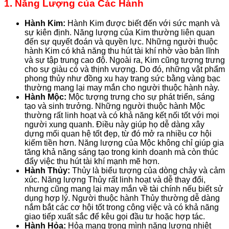
1. Năng Lượng của Các Hành
Hành Kim:
Hành Kim được biết đến với sức mạnh và
sự kiên định. Năng lượng của Kim thường liên quan
đến sự quyết đoán và quyền lực. Những người thuộc
hành Kim có khả năng thu hút tài khí nhờ vào bản lĩnh
và sự tập trung cao độ. Ngoài ra, Kim cũng tượng trưng
cho sự giàu có và thịnh vượng. Do đó, những vật phẩm
phong thủy như đồng xu hay trang sức bằng vàng bạc
thường mang lại may mắn cho người thuộc hành này.
Hành Mộc:
Mộc tượng trưng cho sự phát triển, sáng
tạo và sinh trưởng. Những người thuộc hành Mộc
thường rất linh hoạt và có khả năng kết nối tốt với mọi
người xung quanh. Điều này giúp họ dễ dàng xây
dựng mối quan hệ tốt đẹp, từ đó mở ra nhiều cơ hội
kiếm tiền hơn. Năng lượng của Mộc không chỉ giúp gia
tăng khả năng sáng tạo trong kinh doanh mà còn thúc
đẩy việc thu hút tài khí mạnh mẽ hơn.
Hành Thủy:
Thủy là biểu tượng của dòng chảy và cảm
xúc. Năng lượng Thủy rất linh hoạt và dễ thay đổi,
nhưng cũng mang lại may mắn về tài chính nếu biết sử
dụng hợp lý. Người thuộc hành Thủy thường dễ dàng
nắm bắt các cơ hội tốt trong công việc và có khả năng
giao tiếp xuất sắc để kêu gọi đầu tư hoặc hợp tác.
Hành Hỏa:
Hỏa mang trong mình năng lượng nhiệt