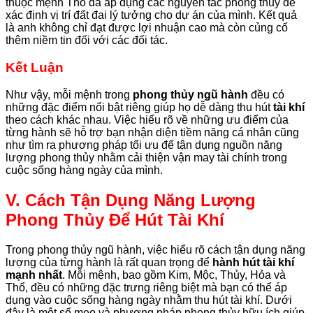
thuộc mệnh Thổ đã áp dụng các nguyên tắc phong thủy để
xác định vị trí đất đai lý tưởng cho dự án của mình. Kết quả
là anh không chỉ đạt được lợi nhuận cao mà còn củng cố
thêm niềm tin đối với các đối tác.
Kết Luận
Như vậy, mỗi mệnh trong
phong thủy ngũ hành
đều có
những đặc điểm nổi bật riêng giúp họ dễ dàng thu hút
tài khí
theo cách khác nhau. Việc hiểu rõ về những ưu điểm của
từng hành sẽ hỗ trợ bạn nhận diện tiềm năng cá nhân cũng
như tìm ra phương pháp tối ưu để tận dụng nguồn năng
lượng phong thủy nhằm cải thiện vận may tài chính trong
cuộc sống hàng ngày của mình.
V. Cách Tận Dụng Năng Lượng
Phong Thủy Để Hút Tài Khí
Trong phong thủy ngũ hành, việc hiểu rõ cách tận dụng năng
lượng của từng hành là rất quan trọng để
hành hút tài khí
mạnh nhất
. Mỗi mệnh, bao gồm Kim, Mộc, Thủy, Hỏa và
Thổ, đều có những đặc trưng riêng biệt mà bạn có thể áp
dụng vào cuộc sống hàng ngày nhằm thu hút tài khí. Dưới
đây là một số mẹo và phương pháp phong thủy hữu ích giúp