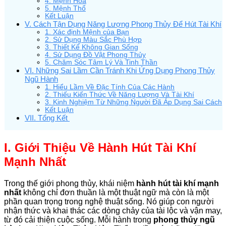
4. Mệnh Hỏa
5. Mệnh Thổ
Kết Luận
V. Cách Tận Dụng Năng Lượng Phong Thủy Để Hút Tài Khí
1. Xác định Mệnh của Bạn
2. Sử Dụng Màu Sắc Phù Hợp
3. Thiết Kế Không Gian Sống
4. Sử Dụng Đồ Vật Phong Thủy
5. Chăm Sóc Tâm Lý Và Tinh Thần
VI. Những Sai Lầm Cần Tránh Khi Ứng Dụng Phong Thủy
Ngũ Hành
1. Hiểu Lầm Về Đặc Tính Của Các Hành
2. Thiếu Kiến Thức Về Năng Lượng Và Tài Khí
3. Kinh Nghiệm Từ Những Người Đã Áp Dụng Sai Cách
Kết Luận
VII. Tổng Kết
I. Giới Thiệu Về Hành Hút Tài Khí
Mạnh Nhất
Trong thế giới phong thủy, khái niệm
hành hút tài khí mạnh
nhất
không chỉ đơn thuần là một thuật ngữ mà còn là một
phần quan trọng trong nghệ thuật sống. Nó giúp con người
nhận thức và khai thác các dòng chảy của tài lộc và vận may,
từ đó cải thiện cuộc sống. Mỗi hành trong
phong thủy ngũ