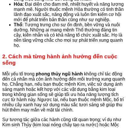
Hỏa
: Đại diện cho đam mê, nhiệt huyết và năng lượng
mạnh mẽ. Người thuộc mệnh Hỏa thường có tinh thần
lãnh đạo xuất sắc, năng động và luôn tìm kiếm cơ hội
mới để phát triển bản thân cũng như sự nghiệp.
Thổ
: Tượng trưng cho sự ổn định, bền vững và nuôi
dưỡng. Những ai mang mệnh Thổ thường đáng tin
cậy, kiên nhẫn và có khả năng tổ chức xuất sắc. Họ là
nền tảng vững chắc cho mọi sự phát triển xung quanh
họ.
2. Cách mà từng hành ảnh hưởng đến cuộc
sống
Mỗi yếu tố trong
phong thủy ngũ hành
không chỉ tác động
đến cá nhân mà còn ảnh hưởng đến môi trường xung quanh
họ. Chẳng hạn, nếu bạn thuộc mệnh Kim, việc sử dụng ánh
sáng mạnh hoặc kết hợp với các vật dụng bằng kim loại
trong không gian sống sẽ giúp tối ưu hóa năng lượng tích
cực từ hành này. Ngược lại, nếu bạn thuộc mệnh Mộc, bố trí
nhiều cây xanh hay sử dụng màu sắc tươi sáng sẽ giúp thu
hút thêm may mắn về mặt tài chính.
Sự tương tác giữa các hành cũng rất quan trọng; ví dụ như
Kim sinh Thủy (kim loại nóng chảy tạo ra nước) hoặc Mộc