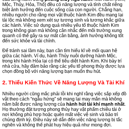
Mộc, Thủy, Hỏa, Thổ) đều có năng lượng và tính chất riêng
biệt ảnh hưởng đến cuộc sống của con người. Chẳng hạn,
nhiều người cho rằng mọi vật thuộc hành Kim đều mang lại
tài lộc mà không xem xét sự tương sinh và tương khắc giữa
các hành. Việc sử dụng quá nhiều yếu tố thuộc hành Kim
trong không gian mà không cân nhắc đến môi trường xung
quanh có thể gây ra sự mất cân bằng, ảnh hưởng không tốt
đến sức khỏe và tài chính.
Để tránh sai lầm này, bạn cần tìm hiểu kĩ về mối quan hệ
giữa các hành. Ví dụ, hành Thủy nuôi dưỡng hành Mộc,
trong khi hành Hỏa lại có thể tiêu diệt hành Kim. Khi bày trí
nhà cửa, hãy đảm bảo rằng các yếu tố phong thủy được lựa
chọn đồng bộ với năng lượng bạn muốn thu hút.
2. Thiếu Kiến Thức Về Năng Lượng Và Tài Khí
Nhiều người cũng mắc phải lỗi khi nghĩ rằng việc sắp xếp đồ
vật theo cách “ngẫu hứng” sẽ mang lại may mắn mà không
nắm bắt được năng lượng của
hành hút tài khí mạnh nhất
.
Họ thường đặt tượng phong thủy hay vật phẩm chiêu tài ở
nơi không phù hợp hoặc quên mất việc vệ sinh và bảo trì
chúng định kỳ. Điều này sẽ dẫn đến việc năng lượng bị tắc
nghẽn và không thể phát huy hiệu quả như mong đợi.