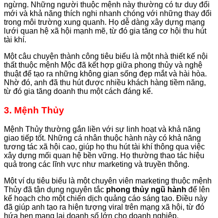
ngừng. Những người thuộc mệnh này thường có tư duy đổi
mới và khả năng thích nghi nhanh chóng với những thay đổi
trong môi trường xung quanh. Họ dễ dàng xây dựng mạng
lưới quan hệ xã hội mạnh mẽ, từ đó gia tăng cơ hội thu hút
tài khí.
Một câu chuyện thành công tiêu biểu là một nhà thiết kế nội
thất thuộc mệnh Mộc đã kết hợp giữa phong thủy và nghệ
thuật để tạo ra những không gian sống đẹp mắt và hài hòa.
Nhờ đó, anh đã thu hút được nhiều khách hàng tiềm năng,
từ đó gia tăng doanh thu một cách đáng kể.
3. Mệnh Thủy
Mệnh Thủy thường gắn liền với sự linh hoạt và khả năng
giao tiếp tốt. Những cá nhân thuộc hành này có khả năng
tương tác xã hội cao, giúp họ thu hút tài khí thông qua việc
xây dựng mối quan hệ bền vững. Họ thường thao tác hiệu
quả trong các lĩnh vực như marketing và truyền thông.
Một ví dụ tiêu biểu là một chuyên viên marketing thuộc mệnh
Thủy đã tận dụng nguyên tắc
phong thủy ngũ hành
để lên
kế hoạch cho một chiến dịch quảng cáo sáng tạo. Điều này
đã giúp anh tạo ra hiện tượng viral trên mạng xã hội, từ đó
hứa hẹn mang lại doanh số lớn cho doanh nghiệp.