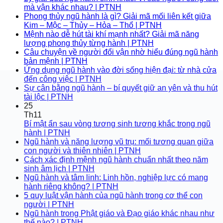
mà vận khác nhau? | PTNH
Phong thủy ngũ hành là gì? Giải mã mối liên kết giữa
Kim – Mộc – Thủy – Hỏa – Thổ | PTNH
Mệnh nào dễ hút tài khí mạnh nhất? Giải mã năng
lượng phong thủy từng hành | PTNH
Câu chuyện về người đổi vận nhờ hiểu đúng ngũ hành
bản mệnh | PTNH
Ứng dụng ngũ hành vào đời sống hiện đại: từ nhà cửa
đến công việc | PTNH
Sự cân bằng ngũ hành – bí quyết giữ an yên và thu hút
tài lộc | PTNH
25
Th11
Bí mật ẩn sau vòng tương sinh tương khắc trong ngũ
hành | PTNH
Ngũ hành và năng lượng vũ trụ: mối tương quan giữa
con người và thiên nhiên | PTNH
Cách xác định mệnh ngũ hành chuẩn nhất theo năm
sinh âm lịch | PTNH
Ngũ hành và tâm linh: Linh hồn, nghiệp lực có mang
hành riêng không? | PTNH
5 quy luật vận hành của ngũ hành trong cơ thể con
người | PTNH
Ngũ hành trong Phật giáo và Đạo giáo khác nhau như
thế nào? | PTNH