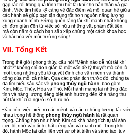
gặp rắc rối trong quá trình thu hút tài khí cho bản thân và gia
đình. Việc tìm hiểu kỹ càng về đặc điểm và mối quan hệ giữa
các hành sẽ giúp bạn tận dụng tốt hơn nguồn năng lượng
xung quanh mình. Đừng quên rằng tài khí mạnh nhất không
chỉ đơn giản đến từ việc sở hữu những vật phẩm đắt tiền,
mà còn nằm ở cách bạn sắp xếp chúng một cách khoa học
và hài hòa với môi trường sống!
VII. Tổng Kết
Trong thế giới phong thủy, câu hỏi “Mệnh nào dễ hút tài khí
nhất?” không chỉ đơn giản là một vấn đề lý thuyết mà còn là
một trong những yếu tố quyết định cho vận mệnh và thành
công của mỗi cá nhân. Qua các phân tích trước đó, chúng ta
đã tìm hiểu sâu sắc về
phong thủy ngũ hành
, bao gồm
Kim, Mộc, Thủy, Hỏa và Thổ. Mỗi hành mang lại những đặc
tính và năng lượng riêng biệt ảnh hưởng đến khả năng thu
hút tài khí của người sở hữu nó.
Đầu tiên, việc hiểu rõ các mệnh và cách chúng tương tác với
nhau trong hệ thống
phong thủy ngũ hành
là rất quan
trọng. Chẳng hạn như hành Kim có khả năng tích tụ tài sản
cực tốt nhờ vào tính chất cứng rắn và mạnh mẽ. Trong khi
đó, hành Mộc lại gắn liền với sự phát triển và sáng tạo, tuy