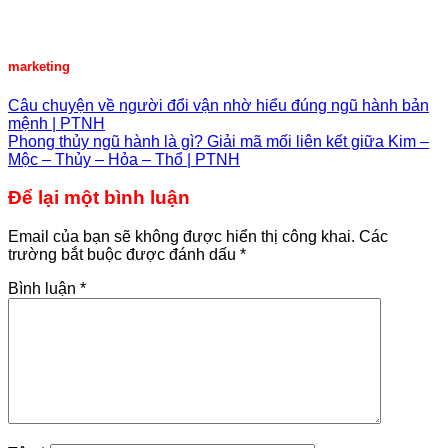
marketing
Câu chuyện về người đổi vận nhờ hiểu đúng ngũ hành bản
mệnh | PTNH
Phong thủy ngũ hành là gì? Giải mã mối liên kết giữa Kim –
Mộc – Thủy – Hỏa – Thổ | PTNH
Để lại một bình luận
Email của bạn sẽ không được hiển thị công khai.
Các
trường bắt buộc được đánh dấu
*
Bình luận
*