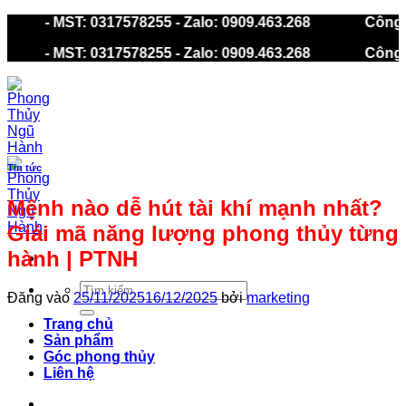
Bỏ
gũ Hành - MST: 0317578255 - Zalo: 0909.463.268
C
qua
gũ Hành - MST: 0317578255 - Zalo: 0909.463.268
C
nội
dung
Tin tức
Mệnh nào dễ hút tài khí mạnh nhất?
Giải mã năng lượng phong thủy từng
hành | PTNH
Tìm
Đăng vào
25/11/2025
16/12/2025
bởi
marketing
kiếm:
Trang chủ
Sản phẩm
Góc phong thủy
Liên hệ