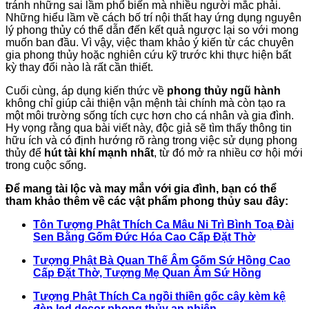
tránh những sai lầm phổ biến mà nhiều người mắc phải.
Những hiểu lầm về cách bố trí nội thất hay ứng dụng nguyên
lý phong thủy có thể dẫn đến kết quả ngược lại so với mong
muốn ban đầu. Vì vậy, việc tham khảo ý kiến từ các chuyên
gia phong thủy hoặc nghiên cứu kỹ trước khi thực hiện bất
kỳ thay đổi nào là rất cần thiết.
Cuối cùng, áp dụng kiến thức về
phong thủy ngũ hành
không chỉ giúp cải thiện vận mệnh tài chính mà còn tạo ra
một môi trường sống tích cực hơn cho cá nhân và gia đình.
Hy vọng rằng qua bài viết này, độc giả sẽ tìm thấy thông tin
hữu ích và có định hướng rõ ràng trong việc sử dụng phong
thủy để
hút tài khí mạnh nhất
, từ đó mở ra nhiều cơ hội mới
trong cuộc sống.
Để mang tài lộc và may mắn với gia đình, bạn có thể
tham khảo thêm về các vật phẩm phong thủy sau đây:
Tôn Tượng Phật Thích Ca Mâu Ni Trì Bình Toạ Đài
Sen Bằng Gốm Đức Hóa Cao Cấp Đặt Thờ
Tượng Phật Bà Quan Thế Âm Gốm Sứ Hồng Cao
Cấp Đặt Thờ, Tượng Mẹ Quan Âm Sứ Hồng
Tượng Phật Thích Ca ngồi thiền gốc cây kèm kệ
đèn led decor phong thủy an nhiên