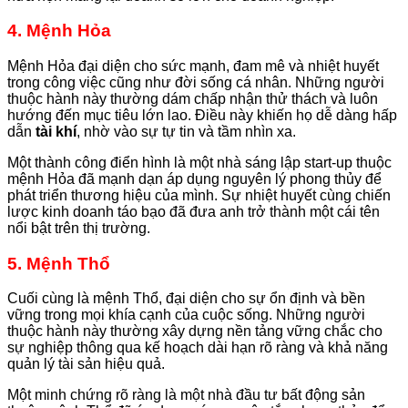
4. Mệnh Hỏa
Mệnh Hỏa đại diện cho sức mạnh, đam mê và nhiệt huyết
trong công việc cũng như đời sống cá nhân. Những người
thuộc hành này thường dám chấp nhận thử thách và luôn
hướng đến mục tiêu lớn lao. Điều này khiến họ dễ dàng hấp
dẫn
tài khí
, nhờ vào sự tự tin và tầm nhìn xa.
Một thành công điển hình là một nhà sáng lập start-up thuộc
mệnh Hỏa đã mạnh dạn áp dụng nguyên lý phong thủy để
phát triển thương hiệu của mình. Sự nhiệt huyết cùng chiến
lược kinh doanh táo bạo đã đưa anh trở thành một cái tên
nổi bật trên thị trường.
5. Mệnh Thổ
Cuối cùng là mệnh Thổ, đại diện cho sự ổn định và bền
vững trong mọi khía cạnh của cuộc sống. Những người
thuộc hành này thường xây dựng nền tảng vững chắc cho
sự nghiệp thông qua kế hoạch dài hạn rõ ràng và khả năng
quản lý tài sản hiệu quả.
Một minh chứng rõ ràng là một nhà đầu tư bất động sản