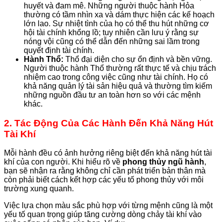
huyết và đam mê. Những người thuộc hành Hỏa
thường có tầm nhìn xa và dám thực hiện các kế hoạch
lớn lao. Sự nhiệt tình của họ có thể thu hút những cơ
hội tài chính khổng lồ; tuy nhiên cần lưu ý rằng sự
nóng vội cũng có thể dẫn đến những sai lầm trong
quyết định tài chính.
Hành Thổ:
Thổ đại diện cho sự ổn định và bền vững.
Người thuộc hành Thổ thường rất thực tế và chịu trách
nhiệm cao trong công việc cũng như tài chính. Họ có
khả năng quản lý tài sản hiệu quả và thường tìm kiếm
những nguồn đầu tư an toàn hơn so với các mệnh
khác.
2. Tác Động Của Các Hành Đến Khả Năng Hút
Tài Khí
Mỗi hành đều có ảnh hưởng riêng biệt đến khả năng hút tài
khí của con người. Khi hiểu rõ về
phong thủy ngũ hành
,
bạn sẽ nhận ra rằng không chỉ cần phát triển bản thân mà
còn phải biết cách kết hợp các yếu tố phong thủy với môi
trường xung quanh.
Việc lựa chọn màu sắc phù hợp với từng mệnh cũng là một
yếu tố quan trọng giúp tăng cường dòng chảy tài khí vào