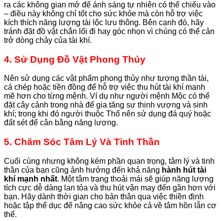
ra các không gian mở để ánh sáng tự nhiên có thể chiếu vào
– điều này không chỉ tốt cho sức khỏe mà còn hỗ trợ việc
kích thích năng lượng tài lộc lưu thông. Bên cạnh đó, hãy
tránh đặt đồ vật chắn lối đi hay góc nhọn vì chúng có thể cản
trở dòng chảy của tài khí.
4. Sử Dụng Đồ Vật Phong Thủy
Nên sử dụng các vật phẩm phong thủy như tượng thần tài,
cá chép hoặc tiền đồng để hỗ trợ việc thu hút tài khí mạnh
mẽ hơn cho từng mệnh. Ví dụ như người mệnh Mộc có thể
đặt cây cảnh trong nhà để gia tăng sự thịnh vượng và sinh
khí; trong khi đó người thuộc Thổ nên sử dụng đá quý hoặc
đất sét để cân bằng năng lượng.
5. Chăm Sóc Tâm Lý Và Tinh Thần
Cuối cùng nhưng không kém phần quan trọng, tâm lý và tinh
thần của bạn cũng ảnh hưởng đến khả năng
hành hút tài
khí mạnh nhất
. Một tâm trạng thoải mái sẽ giúp năng lượng
tích cực dễ dàng lan tỏa và thu hút vận may đến gần hơn với
bạn. Hãy dành thời gian cho bản thân qua việc thiền định
hoặc tập thể dục để nâng cao sức khỏe cả về tâm hồn lẫn cơ
thể.