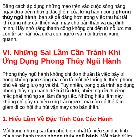
Bằng cách áp dụng những mẹo trên vào cuộc sống hàng
ngày dựa trên những đặc điểm của từng hành trong
phong
thủy ngũ hành
, bạn sẽ dễ dàng hơn trong việc thu hút tài
khí cũng như cải thiện vận may cho bản thân và gia đình
mình. Hãy nhớ rằng thành công không chỉ đến từ nỗ lực mà
còn từ sự hài hòa giữa con người và môi trường xung
quanh.
VI. Những Sai Lầm Cần Tránh Khi
Ứng Dụng Phong Thủy Ngũ Hành
Phong thủy ngũ hành không chỉ đơn thuần là việc bày trí
trong không gian sống mà còn là một hệ thống tri thức phong
phú về năng lượng và khí. Tuy nhiên, trong quá trình áp dụng
phong thủy ngũ hành để
hút tài khí
, nhiều người thường
mắc phải những sai lầm đáng tiếc. Những hiểu lầm này
không chỉ gây ra hiệu ứng trái ngược mà còn có thể làm
giảm đi cơ hội thu hút vận may cho bản thân.
1. Hiểu Lầm Về Đặc Tính Của Các Hành
Một trong những sai lầm phổ biến nhất là hiểu sai đặc tính
của từng hành trong
phong thủy ngũ hành
. Mỗi hành (Kim,