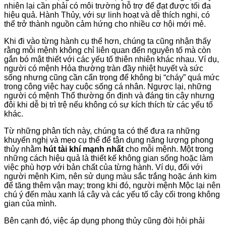
nhiên lại cần phải có môi trường hỗ trợ để đạt được tối đa
hiệu quả. Hành Thủy, với sự linh hoạt và dễ thích nghi, có
thể trở thành nguồn cảm hứng cho nhiều cơ hội mới mẻ.
Khi đi vào từng hành cụ thể hơn, chúng ta cũng nhận thấy
rằng mỗi mệnh không chỉ liên quan đến nguyên tố mà còn
gắn bó mật thiết với các yếu tố thiên nhiên khác nhau. Ví dụ,
người có mệnh Hỏa thường tràn đầy nhiệt huyết và sức
sống nhưng cũng cần cẩn trọng để không bị “cháy” quá mức
trong công việc hay cuộc sống cá nhân. Ngược lại, những
người có mệnh Thổ thường ổn định và đáng tin cậy nhưng
đôi khi dễ bị trì trệ nếu không có sự kích thích từ các yếu tố
khác.
Từ những phân tích này, chúng ta có thể đưa ra những
khuyến nghị và mẹo cụ thể để tận dụng năng lượng phong
thủy nhằm
hút tài khí mạnh nhất
cho mỗi mệnh. Một trong
những cách hiệu quả là thiết kế không gian sống hoặc làm
việc phù hợp với bản chất của từng hành. Ví dụ, đối với
người mệnh Kim, nên sử dụng màu sắc trắng hoặc ánh kim
để tăng thêm vận may; trong khi đó, người mệnh Mộc lại nên
chú ý đến màu xanh lá cây và các yếu tố cây cối trong không
gian của mình.
Bên cạnh đó, việc áp dụng phong thủy cũng đòi hỏi phải