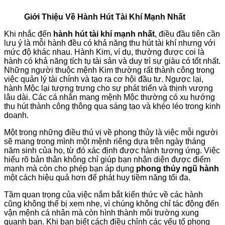
Giới Thiệu Về Hành Hút Tài Khí Mạnh Nhất
Khi nhắc đến
hành hút tài khí mạnh nhất
, điều đầu tiên cần
lưu ý là mỗi hành đều có khả năng thu hút tài khí nhưng với
mức độ khác nhau. Hành Kim, ví dụ, thường được coi là
hành có khả năng tích tụ tài sản và duy trì sự giàu có tốt nhất.
Những người thuộc mệnh Kim thường rất thành công trong
việc quản lý tài chính và tạo ra cơ hội đầu tư. Ngược lại,
hành Mộc lại tượng trưng cho sự phát triển và thịnh vượng
lâu dài. Các cá nhân mang mệnh Mộc thường có xu hướng
thu hút thành công thông qua sáng tạo và khéo léo trong kinh
doanh.
Một trong những điều thú vị về phong thủy là việc mỗi người
sẽ mang trong mình một mệnh riêng dựa trên ngày tháng
năm sinh của họ, từ đó xác định được hành tương ứng. Việc
hiểu rõ bản thân không chỉ giúp bạn nhận diện được điểm
mạnh mà còn cho phép bạn áp dụng
phong thủy ngũ hành
một cách hiệu quả hơn để phát huy tiềm năng tối đa.
Tầm quan trọng của việc nắm bắt kiến thức về các hành
cũng không thể bị xem nhẹ, vì chúng không chỉ tác động đến
vận mệnh cá nhân mà còn hình thành môi trường xung
quanh bạn. Khi bạn biết cách điều chỉnh các yếu tố phong