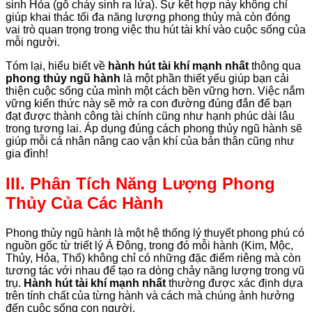
sinh Hỏa (gỗ cháy sinh ra lửa). Sự kết hợp này không chỉ
giúp khai thác tối đa năng lượng phong thủy mà còn đóng
vai trò quan trọng trong việc thu hút tài khí vào cuộc sống của
mỗi người.
Tóm lại, hiểu biết về
hành hút tài khí mạnh nhất
thông qua
phong thủy ngũ hành
là một phần thiết yếu giúp bạn cải
thiện cuộc sống của mình một cách bền vững hơn. Việc nắm
vững kiến thức này sẽ mở ra con đường đúng đắn để bạn
đạt được thành công tài chính cũng như hạnh phúc dài lâu
trong tương lai. Áp dụng đúng cách phong thủy ngũ hành sẽ
giúp mỗi cá nhân nâng cao vận khí của bản thân cũng như
gia đình!
III. Phân Tích Năng Lượng Phong
Thủy Của Các Hành
Phong thủy ngũ hành là một hệ thống lý thuyết phong phú có
nguồn gốc từ triết lý Á Đông, trong đó mỗi hành (Kim, Mộc,
Thủy, Hỏa, Thổ) không chỉ có những đặc điểm riêng mà còn
tương tác với nhau để tạo ra dòng chảy năng lượng trong vũ
trụ.
Hành hút tài khí mạnh nhất
thường được xác định dựa
trên tính chất của từng hành và cách mà chúng ảnh hưởng
đến cuộc sống con người.