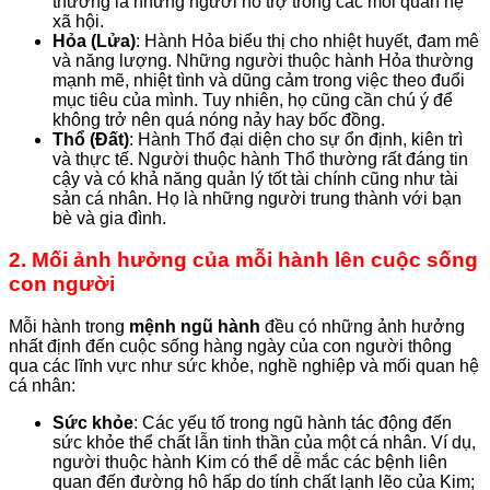
thường là những người hỗ trợ trong các mối quan hệ
xã hội.
Hỏa (Lửa)
: Hành Hỏa biểu thị cho nhiệt huyết, đam mê
và năng lượng. Những người thuộc hành Hỏa thường
mạnh mẽ, nhiệt tình và dũng cảm trong việc theo đuổi
mục tiêu của mình. Tuy nhiên, họ cũng cần chú ý để
không trở nên quá nóng nảy hay bốc đồng.
Thổ (Đất)
: Hành Thổ đại diện cho sự ổn định, kiên trì
và thực tế. Người thuộc hành Thổ thường rất đáng tin
cậy và có khả năng quản lý tốt tài chính cũng như tài
sản cá nhân. Họ là những người trung thành với bạn
bè và gia đình.
2. Mối ảnh hưởng của mỗi hành lên cuộc sống
con người
Mỗi hành trong
mệnh ngũ hành
đều có những ảnh hưởng
nhất định đến cuộc sống hàng ngày của con người thông
qua các lĩnh vực như sức khỏe, nghề nghiệp và mối quan hệ
cá nhân:
Sức khỏe
: Các yếu tố trong ngũ hành tác động đến
sức khỏe thể chất lẫn tinh thần của một cá nhân. Ví dụ,
người thuộc hành Kim có thể dễ mắc các bệnh liên
quan đến đường hô hấp do tính chất lạnh lẽo của Kim;