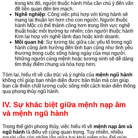
trong khi đó, người thuộc hành Hỏa cần chú ý đến vấn
đề liên quan đến tim mạch.
Nghề nghiệp
: Công việc phù hợp với từng hành sẽ
mang lại thuận lợi hơn cho con người. Người thuộc
hành Mộc có thể thành công hơn trong lĩnh vực nghệ
thuật hoặc môi trường tự nhiên; còn người thuộc hành
Kim lại hợp với nghề lãnh đạo hoặc kinh doanh.
Mối quan hệ
: Sự tương tác giữa các yếu tố trong ngũ
hành cũng ảnh hưởng đến tình bạn cũng như tình yêu
thương trong cuộc sống hàng ngày của mọi người.
Những người cùng mệnh hoặc tương sinh sẽ dễ dàng
tìm thấy điểm chung và hòa hợp hơn.
Tóm lại, hiểu rõ về cấu trúc và ý nghĩa của
mệnh ngũ hành
không chỉ giúp bạn nhận diện được bản thân mà còn giúp
bạn cải thiện chất lượng cuộc sống một cách toàn diện thông
qua phong thủy ngũ hành.
IV. Sự khác biệt giữa mệnh nạp âm
và mệnh ngũ hành
Trong thế giới phong thủy, việc hiểu rõ về
mệnh nạp âm và
ngũ hành
là điều vô cùng quan trọng. Tuy nhiên, nhiều
người vẫn còn nhầm lẫn giữa hai khái niệm này. Để giúp