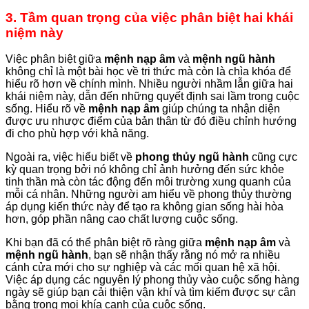
3. Tầm quan trọng của việc phân biệt hai khái
niệm này
Việc phân biệt giữa
mệnh nạp âm
và
mệnh ngũ hành
không chỉ là một bài học về tri thức mà còn là chìa khóa để
hiểu rõ hơn về chính mình. Nhiều người nhầm lẫn giữa hai
khái niệm này, dẫn đến những quyết định sai lầm trong cuộc
sống. Hiểu rõ về
mệnh nạp âm
giúp chúng ta nhận diện
được ưu nhược điểm của bản thân từ đó điều chỉnh hướng
đi cho phù hợp với khả năng.
Ngoài ra, việc hiểu biết về
phong thủy ngũ hành
cũng cực
kỳ quan trọng bởi nó không chỉ ảnh hưởng đến sức khỏe
tinh thần mà còn tác động đến môi trường xung quanh của
mỗi cá nhân. Những người am hiểu về phong thủy thường
áp dụng kiến thức này để tạo ra không gian sống hài hòa
hơn, góp phần nâng cao chất lượng cuộc sống.
Khi bạn đã có thể phân biệt rõ ràng giữa
mệnh nạp âm
và
mệnh ngũ hành
, bạn sẽ nhận thấy rằng nó mở ra nhiều
cánh cửa mới cho sự nghiệp và các mối quan hệ xã hội.
Việc áp dụng các nguyên lý phong thủy vào cuộc sống hàng
ngày sẽ giúp bạn cải thiện vận khí và tìm kiếm được sự cân
bằng trong mọi khía cạnh của cuộc sống.