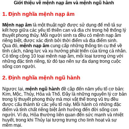
Giới thiệu về mệnh nạp âm và mệnh ngũ hành
1. Định nghĩa mệnh nạp âm
Mệnh nạp âm
là một thuật ngữ được sử dụng để mô tả sự
kết hợp giữa các yếu tố thiên can và địa chi trong hệ thống lý
thuyết phong thủy. Mỗi người sinh ra đều có mệnh nạp âm
riêng biệt, được xác định bởi thời điểm và địa điểm sinh.
Qua đó,
mệnh nạp âm
cung cấp những thông tin cụ thể về
tính cách, năng lực và xu hướng phát triển của từng cá nhân.
Có tổng cộng 10 loại mệnh nạp âm, mỗi loại tương ứng với
những đặc tính riêng, từ đó tạo nên sự đa dạng trong cuộc
sống con người.
2. Định nghĩa mệnh ngũ hành
Ngược lại,
mệnh ngũ hành
đề cập đến năm yếu tố cơ bản:
Kim, Mộc, Thủy, Hỏa và Thổ. Đây là những nguyên lý cơ bản
trong lý thuyết phong thủy mà mọi vật thể trong vũ trụ đều
được cấu thành từ các yếu tố này. Mỗi hành có những đặc
điểm và tính chất riêng biệt ảnh hưởng đến đời sống con
người. Ví dụ, Hỏa thường liên quan đến sức mạnh và nhiệt
huyết, trong khi Thủy lại tượng trưng cho linh hoạt và sự
mềm mại.