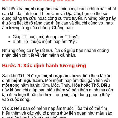
Để kiểm tra
mệnh nạp âm
của mình một cách chính xác nhất
sau khi đã tính toán Thiên Can và Địa Chi, bạn có thể sử
dụng bảng tra cứu hoặc công cụ trực tuyến. Những bảng này
thường liệt kê rõ ràng các thiên can và địa chi cùng với nạp
âm tương ứng của chúng. Chẳng hạn:
Giáp Tí thuộc mệnh nạp âm “Thủy”.
Bình Hợi thuộc mệnh nạp âm “Kỷ”.
Những công cụ này rất hữu ích để giúp bạn nhanh chóng
nhận diện chi tiết về vận mệnh cá nhân.
Bước 4: Xác định hành tương ứng
Sau khi đã biết được
mệnh nạp âm
, bước tiếp theo là xác
định
mệnh ngũ hành
. Mỗi mệnh nạp âm đều gắn liền với
một trong năm hành: Kim, Mộc, Thủy, Hỏa hoặc Thổ. Điều
này không chỉ giúp bạn hiểu thêm về bản thân mình mà còn
tạo điều kiện thuận lợi hơn trong việc áp dụng phong thủy
vào cuộc sống.
Ví dụ: Nếu bạn có mệnh nạp âm thuộc Hỏa thì có thể tìm
hiểu thêm về các yếu tố phong thủy liên quan như màu sắc
may mắn hay hướng nhà phù hợp.