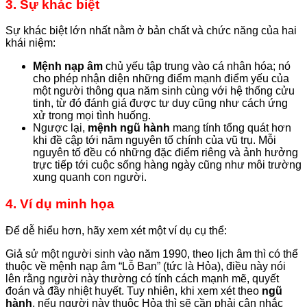
3. Sự khác biệt
Sự khác biệt lớn nhất nằm ở bản chất và chức năng của hai
khái niệm:
Mệnh nạp âm
chủ yếu tập trung vào cá nhân hóa; nó
cho phép nhận diện những điểm mạnh điểm yếu của
một người thông qua năm sinh cùng với hệ thống cửu
tinh, từ đó đánh giá được tư duy cũng như cách ứng
xử trong mọi tình huống.
Ngược lại,
mệnh ngũ hành
mang tính tổng quát hơn
khi đề cập tới năm nguyên tố chính của vũ trụ. Mỗi
nguyên tố đều có những đặc điểm riêng và ảnh hưởng
trực tiếp tới cuộc sống hàng ngày cũng như môi trường
xung quanh con người.
4. Ví dụ minh họa
Để dễ hiểu hơn, hãy xem xét một ví dụ cụ thể:
Giả sử một người sinh vào năm 1990, theo lịch âm thì có thể
thuộc về mệnh nạp âm “Lỗ Ban” (tức là Hỏa), điều này nói
lên rằng người này thường có tính cách mạnh mẽ, quyết
đoán và đầy nhiệt huyết. Tuy nhiên, khi xem xét theo
ngũ
hành
, nếu người này thuộc Hỏa thì sẽ cần phải cân nhắc