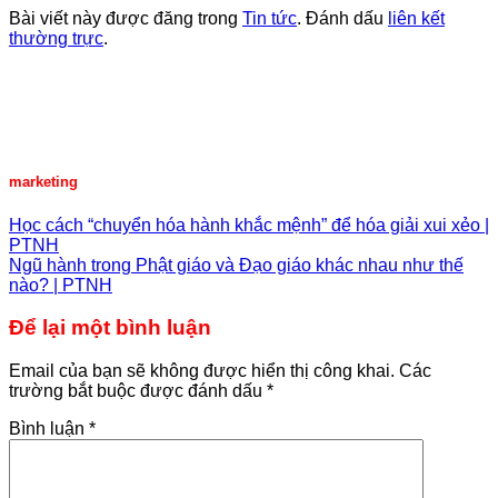
Bài viết này được đăng trong
Tin tức
. Đánh dấu
liên kết
thường trực
.
marketing
Học cách “chuyển hóa hành khắc mệnh” để hóa giải xui xẻo |
PTNH
Ngũ hành trong Phật giáo và Đạo giáo khác nhau như thế
nào? | PTNH
Để lại một bình luận
Email của bạn sẽ không được hiển thị công khai.
Các
trường bắt buộc được đánh dấu
*
Bình luận
*