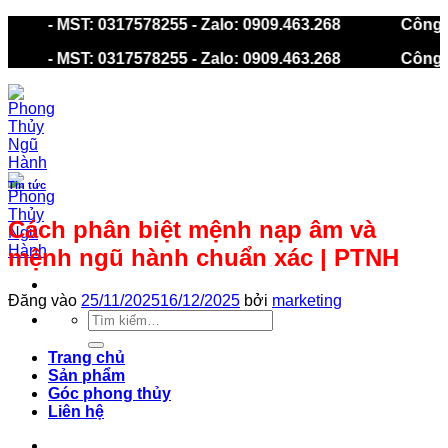
Bỏ
gũ Hành - MST: 0317578255 - Zalo: 0909.463.268
C
qua
gũ Hành - MST: 0317578255 - Zalo: 0909.463.268
C
nội
dung
Tin tức
Cách phân biệt mệnh nạp âm và
mệnh ngũ hành chuẩn xác | PTNH
Đăng vào
25/11/2025
16/12/2025
bởi
marketing
Tìm
kiếm:
Trang chủ
Sản phẩm
Góc phong thủy
Liên hệ