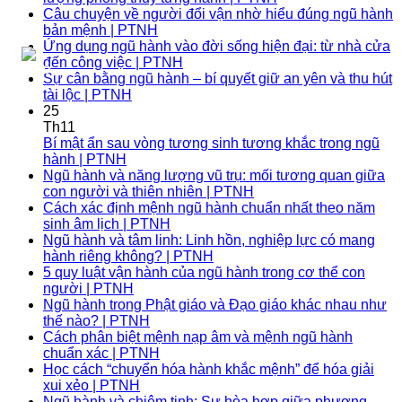
Câu chuyện về người đổi vận nhờ hiểu đúng ngũ hành
bản mệnh | PTNH
Ứng dụng ngũ hành vào đời sống hiện đại: từ nhà cửa
đến công việc | PTNH
Sự cân bằng ngũ hành – bí quyết giữ an yên và thu hút
tài lộc | PTNH
25
Th11
Bí mật ẩn sau vòng tương sinh tương khắc trong ngũ
hành | PTNH
Ngũ hành và năng lượng vũ trụ: mối tương quan giữa
con người và thiên nhiên | PTNH
Cách xác định mệnh ngũ hành chuẩn nhất theo năm
sinh âm lịch | PTNH
Ngũ hành và tâm linh: Linh hồn, nghiệp lực có mang
hành riêng không? | PTNH
5 quy luật vận hành của ngũ hành trong cơ thể con
người | PTNH
Ngũ hành trong Phật giáo và Đạo giáo khác nhau như
thế nào? | PTNH
Cách phân biệt mệnh nạp âm và mệnh ngũ hành
chuẩn xác | PTNH
Học cách “chuyển hóa hành khắc mệnh” để hóa giải
xui xẻo | PTNH
Ngũ hành và chiêm tinh: Sự hòa hợp giữa phương