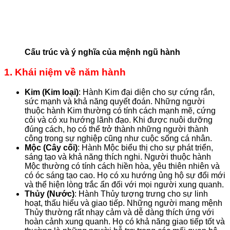
Cấu trúc và ý nghĩa của mệnh ngũ hành
1. Khái niệm về năm hành
Kim (Kim loại)
: Hành Kim đại diện cho sự cứng rắn,
sức mạnh và khả năng quyết đoán. Những người
thuộc hành Kim thường có tính cách mạnh mẽ, cứng
cỏi và có xu hướng lãnh đạo. Khi được nuôi dưỡng
đúng cách, họ có thể trở thành những người thành
công trong sự nghiệp cũng như cuộc sống cá nhân.
Mộc (Cây cối)
: Hành Mộc biểu thị cho sự phát triển,
sáng tạo và khả năng thích nghi. Người thuộc hành
Mộc thường có tính cách hiền hòa, yêu thiên nhiên và
có óc sáng tạo cao. Họ có xu hướng ủng hộ sự đổi mới
và thể hiện lòng trắc ẩn đối với mọi người xung quanh.
Thủy (Nước)
: Hành Thủy tượng trưng cho sự linh
hoạt, thấu hiểu và giao tiếp. Những người mang mệnh
Thủy thường rất nhạy cảm và dễ dàng thích ứng với
hoàn cảnh xung quanh. Họ có khả năng giao tiếp tốt và