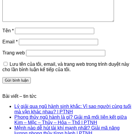
Tên
*
Email
*
Trang web
Lưu tên của tôi, email, và trang web trong trình duyệt này
cho lần bình luận kế tiếp của tôi.
Bài viết – tin tức
Lý giải qua ngũ hành sinh khắc: Vì sao người cùng tuổi
mà vận khác nhau? | PTNH
Phong thủy ngũ hành là gì? Giải mã mối liên kết giữa
Kim – Mộc – Thủy – Hỏa – Thổ | PTNH
Mệnh nào dễ hút tài khí mạnh nhất? Giải mã năng
lượng phong thủy từng hành | PTNH