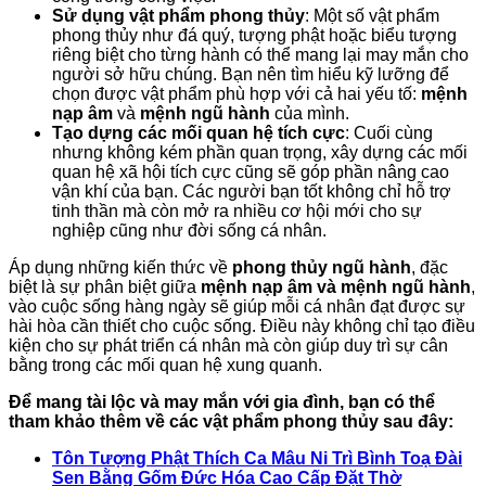
Sử dụng vật phẩm phong thủy
: Một số vật phẩm
phong thủy như đá quý, tượng phật hoặc biểu tượng
riêng biệt cho từng hành có thể mang lại may mắn cho
người sở hữu chúng. Bạn nên tìm hiểu kỹ lưỡng để
chọn được vật phẩm phù hợp với cả hai yếu tố:
mệnh
nạp âm
và
mệnh ngũ hành
của mình.
Tạo dựng các mối quan hệ tích cực
: Cuối cùng
nhưng không kém phần quan trọng, xây dựng các mối
quan hệ xã hội tích cực cũng sẽ góp phần nâng cao
vận khí của bạn. Các người bạn tốt không chỉ hỗ trợ
tinh thần mà còn mở ra nhiều cơ hội mới cho sự
nghiệp cũng như đời sống cá nhân.
Áp dụng những kiến thức về
phong thủy ngũ hành
, đặc
biệt là sự phân biệt giữa
mệnh nạp âm và mệnh ngũ hành
,
vào cuộc sống hàng ngày sẽ giúp mỗi cá nhân đạt được sự
hài hòa cần thiết cho cuộc sống. Điều này không chỉ tạo điều
kiện cho sự phát triển cá nhân mà còn giúp duy trì sự cân
bằng trong các mối quan hệ xung quanh.
Để mang tài lộc và may mắn với gia đình, bạn có thể
tham khảo thêm về các vật phẩm phong thủy sau đây:
Tôn Tượng Phật Thích Ca Mâu Ni Trì Bình Toạ Đài
Sen Bằng Gốm Đức Hóa Cao Cấp Đặt Thờ