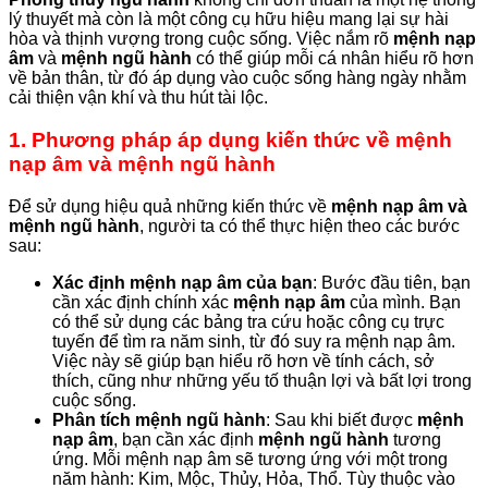
lý thuyết mà còn là một công cụ hữu hiệu mang lại sự hài
hòa và thịnh vượng trong cuộc sống. Việc nắm rõ
mệnh nạp
âm
và
mệnh ngũ hành
có thể giúp mỗi cá nhân hiểu rõ hơn
về bản thân, từ đó áp dụng vào cuộc sống hàng ngày nhằm
cải thiện vận khí và thu hút tài lộc.
1. Phương pháp áp dụng kiến thức về mệnh
nạp âm và mệnh ngũ hành
Để sử dụng hiệu quả những kiến thức về
mệnh nạp âm và
mệnh ngũ hành
, người ta có thể thực hiện theo các bước
sau:
Xác định mệnh nạp âm của bạn
: Bước đầu tiên, bạn
cần xác định chính xác
mệnh nạp âm
của mình. Bạn
có thể sử dụng các bảng tra cứu hoặc công cụ trực
tuyến để tìm ra năm sinh, từ đó suy ra mệnh nạp âm.
Việc này sẽ giúp bạn hiểu rõ hơn về tính cách, sở
thích, cũng như những yếu tố thuận lợi và bất lợi trong
cuộc sống.
Phân tích mệnh ngũ hành
: Sau khi biết được
mệnh
nạp âm
, bạn cần xác định
mệnh ngũ hành
tương
ứng. Mỗi mệnh nạp âm sẽ tương ứng với một trong
năm hành: Kim, Mộc, Thủy, Hỏa, Thổ. Tùy thuộc vào