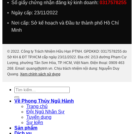
Số giấy chứng nhận đăng ký kinh doanh:
0317578255
Ngày cấp: 23/11/2022
Nơi cấp: Sở kế hoạch và Đầu tư thành phố Hồ Chí
Minh
© 2022. Công ty Trách Nhiệm Hữu Hạn PTNH. GPDKKD: 0317578255 do
Sở KH & ĐT TP.HCM cấp ngày 23/11/2022. Địa chỉ: 2/13 đường Phạm Cự
Lượng, phường Tân Sơn Hòa, TP. HCM, Việt Nam. Điện thoại: 0909 463
268. Email: quang@ptnh.vn. Chịu trách nhiệm nội dung: Nguyễn Duy
Quang.
Xem chính sách sử dụng
Tìm
kiếm:
Về Phong Thủy Ngũ Hành
Trang chủ
Đội Ngũ Nhân Sự
Tuyển dụng
Sự kiện
Sản phẩm
Dịch vụ