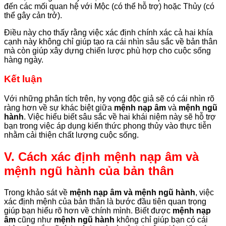
đến các mối quan hệ với Mộc (có thể hỗ trợ) hoặc Thủy (có
thể gây cản trở).
Điều này cho thấy rằng việc xác định chính xác cả hai khía
cạnh này không chỉ giúp tạo ra cái nhìn sâu sắc về bản thân
mà còn giúp xây dựng chiến lược phù hợp cho cuộc sống
hàng ngày.
Kết luận
Với những phân tích trên, hy vọng độc giả sẽ có cái nhìn rõ
ràng hơn về sự khác biệt giữa
mệnh nạp âm
và
mệnh ngũ
hành
. Việc hiểu biết sâu sắc về hai khái niệm này sẽ hỗ trợ
bạn trong việc áp dụng kiến thức phong thủy vào thực tiễn
nhằm cải thiện chất lượng cuộc sống.
V. Cách xác định mệnh nạp âm và
mệnh ngũ hành của bản thân
Trong khảo sát về
mệnh nạp âm và mệnh ngũ hành
, việc
xác định mệnh của bản thân là bước đầu tiên quan trọng
giúp bạn hiểu rõ hơn về chính mình. Biết được
mệnh nạp
âm
cũng như
mệnh ngũ hành
không chỉ giúp bạn có cái