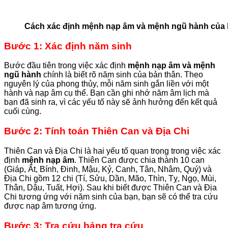
Cách xác định mệnh nạp âm và mệnh ngũ hành của 
Bước 1: Xác định năm sinh
Bước đầu tiên trong việc xác định
mệnh nạp âm và mệnh
ngũ hành
chính là biết rõ năm sinh của bản thân. Theo
nguyên lý của phong thủy, mỗi năm sinh gắn liền với một
hành và nạp âm cụ thể. Bạn cần ghi nhớ năm âm lịch mà
bạn đã sinh ra, vì các yếu tố này sẽ ảnh hưởng đến kết quả
cuối cùng.
Bước 2: Tính toán Thiên Can và Địa Chi
Thiên Can và Địa Chi là hai yếu tố quan trọng trong việc xác
định
mệnh nạp âm
. Thiên Can được chia thành 10 can
(Giáp, Ất, Bính, Đinh, Mậu, Kỷ, Canh, Tân, Nhâm, Quý) và
Địa Chi gồm 12 chi (Tí, Sửu, Dần, Mão, Thìn, Tỵ, Ngọ, Mùi,
Thân, Dậu, Tuất, Hợi). Sau khi biết được Thiên Can và Địa
Chi tương ứng với năm sinh của bạn, bạn sẽ có thể tra cứu
được nạp âm tương ứng.
Bước 3: Tra cứu bảng tra cứu