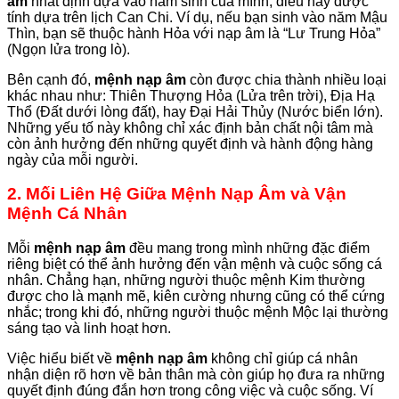
âm
nhất định dựa vào năm sinh của mình, điều này được
tính dựa trên lịch Can Chi. Ví dụ, nếu bạn sinh vào năm Mậu
Thìn, bạn sẽ thuộc hành Hỏa với nạp âm là “Lư Trung Hỏa”
(Ngọn lửa trong lò).
Bên cạnh đó,
mệnh nạp âm
còn được chia thành nhiều loại
khác nhau như: Thiên Thượng Hỏa (Lửa trên trời), Địa Hạ
Thổ (Đất dưới lòng đất), hay Đại Hải Thủy (Nước biển lớn).
Những yếu tố này không chỉ xác định bản chất nội tâm mà
còn ảnh hưởng đến những quyết định và hành động hàng
ngày của mỗi người.
2. Mối Liên Hệ Giữa Mệnh Nạp Âm và Vận
Mệnh Cá Nhân
Mỗi
mệnh nạp âm
đều mang trong mình những đặc điểm
riêng biệt có thể ảnh hưởng đến vận mệnh và cuộc sống cá
nhân. Chẳng hạn, những người thuộc mệnh Kim thường
được cho là mạnh mẽ, kiên cường nhưng cũng có thể cứng
nhắc; trong khi đó, những người thuộc mệnh Mộc lại thường
sáng tạo và linh hoạt hơn.
Việc hiểu biết về
mệnh nạp âm
không chỉ giúp cá nhân
nhận diện rõ hơn về bản thân mà còn giúp họ đưa ra những
quyết định đúng đắn hơn trong công việc và cuộc sống. Ví