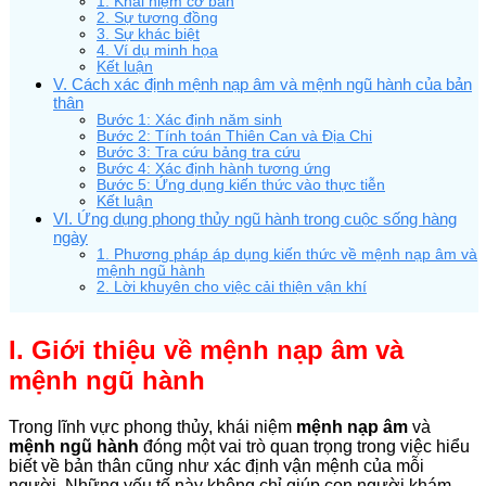
1. Khái niệm cơ bản
2. Sự tương đồng
3. Sự khác biệt
4. Ví dụ minh họa
Kết luận
V. Cách xác định mệnh nạp âm và mệnh ngũ hành của bản
thân
Bước 1: Xác định năm sinh
Bước 2: Tính toán Thiên Can và Địa Chi
Bước 3: Tra cứu bảng tra cứu
Bước 4: Xác định hành tương ứng
Bước 5: Ứng dụng kiến thức vào thực tiễn
Kết luận
VI. Ứng dụng phong thủy ngũ hành trong cuộc sống hàng
ngày
1. Phương pháp áp dụng kiến thức về mệnh nạp âm và
mệnh ngũ hành
2. Lời khuyên cho việc cải thiện vận khí
I. Giới thiệu về mệnh nạp âm và
mệnh ngũ hành
Trong lĩnh vực phong thủy, khái niệm
mệnh nạp âm
và
mệnh ngũ hành
đóng một vai trò quan trọng trong việc hiểu
biết về bản thân cũng như xác định vận mệnh của mỗi
người. Những yếu tố này không chỉ giúp con người khám