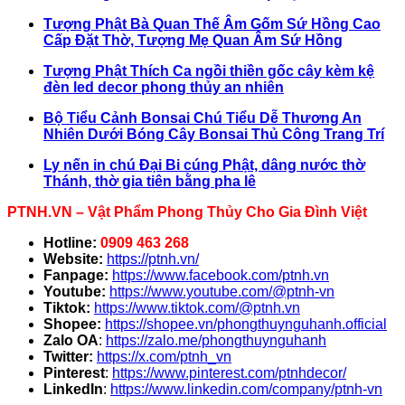
Tượng Phật Bà Quan Thế Âm Gốm Sứ Hồng Cao
Cấp Đặt Thờ, Tượng Mẹ Quan Âm Sứ Hồng
Tượng Phật Thích Ca ngồi thiền gốc cây kèm kệ
đèn led decor phong thủy an nhiên
Bộ Tiểu Cảnh Bonsai Chú Tiểu Dễ Thương An
Nhiên Dưới Bóng Cây Bonsai Thủ Công Trang Trí
Ly nến in chú Đại Bi cúng Phật, dâng nước thờ
Thánh, thờ gia tiên bằng pha lê
PTNH.VN – Vật Phẩm Phong Thủy Cho Gia Đình Việt
Hotline:
0909 463 268
Website:
https://ptnh.vn/
Fanpage:
https://www.facebook.com/ptnh.vn
Youtube:
https://www.youtube.com/@ptnh-vn
Tiktok:
https://www.tiktok.com/@ptnh.vn
Shopee:
https://shopee.vn/phongthuynguhanh.official
Zalo OA
:
https://zalo.me/phongthuynguhanh
Twitter:
https://x.com/ptnh_vn
Pinterest
:
https://www.pinterest.com/ptnhdecor/
LinkedIn
:
https://www.linkedin.com/company/ptnh-vn