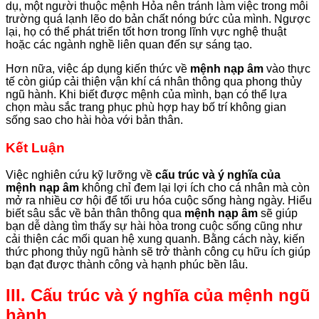
dụ, một người thuộc mệnh Hỏa nên tránh làm việc trong môi
trường quá lạnh lẽo do bản chất nóng bức của mình. Ngược
lại, họ có thể phát triển tốt hơn trong lĩnh vực nghệ thuật
hoặc các ngành nghề liên quan đến sự sáng tạo.
Hơn nữa, việc áp dụng kiến thức về
mệnh nạp âm
vào thực
tế còn giúp cải thiện vận khí cá nhân thông qua phong thủy
ngũ hành. Khi biết được mệnh của mình, bạn có thể lựa
chọn màu sắc trang phục phù hợp hay bố trí không gian
sống sao cho hài hòa với bản thân.
Kết Luận
Việc nghiên cứu kỹ lưỡng về
cấu trúc và ý nghĩa của
mệnh nạp âm
không chỉ đem lại lợi ích cho cá nhân mà còn
mở ra nhiều cơ hội để tối ưu hóa cuộc sống hàng ngày. Hiểu
biết sâu sắc về bản thân thông qua
mệnh nạp âm
sẽ giúp
bạn dễ dàng tìm thấy sự hài hòa trong cuộc sống cũng như
cải thiện các mối quan hệ xung quanh. Bằng cách này, kiến
thức phong thủy ngũ hành sẽ trở thành công cụ hữu ích giúp
bạn đạt được thành công và hạnh phúc bền lâu.
III. Cấu trúc và ý nghĩa của mệnh ngũ
hành