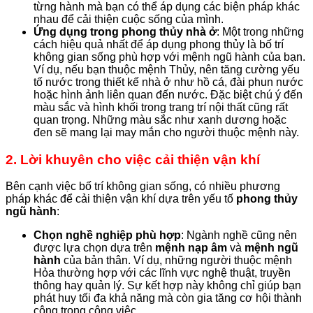
từng hành mà bạn có thể áp dụng các biện pháp khác
nhau để cải thiện cuộc sống của mình.
Ứng dụng trong phong thủy nhà ở
: Một trong những
cách hiệu quả nhất để áp dụng phong thủy là bố trí
không gian sống phù hợp với mệnh ngũ hành của bạn.
Ví dụ, nếu bạn thuộc mệnh Thủy, nên tăng cường yếu
tố nước trong thiết kế nhà ở như hồ cá, đài phun nước
hoặc hình ảnh liên quan đến nước. Đặc biệt chú ý đến
màu sắc và hình khối trong trang trí nội thất cũng rất
quan trọng. Những màu sắc như xanh dương hoặc
đen sẽ mang lại may mắn cho người thuộc mệnh này.
2. Lời khuyên cho việc cải thiện vận khí
Bên cạnh việc bố trí không gian sống, có nhiều phương
pháp khác để cải thiện vận khí dựa trên yếu tố
phong thủy
ngũ hành
:
Chọn nghề nghiệp phù hợp
: Ngành nghề cũng nên
được lựa chọn dựa trên
mệnh nạp âm
và
mệnh ngũ
hành
của bản thân. Ví dụ, những người thuộc mệnh
Hỏa thường hợp với các lĩnh vực nghệ thuật, truyền
thông hay quản lý. Sự kết hợp này không chỉ giúp bạn
phát huy tối đa khả năng mà còn gia tăng cơ hội thành
công trong công việc.